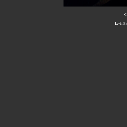
<
kevin@k