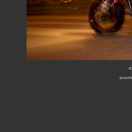
<
kevin@k